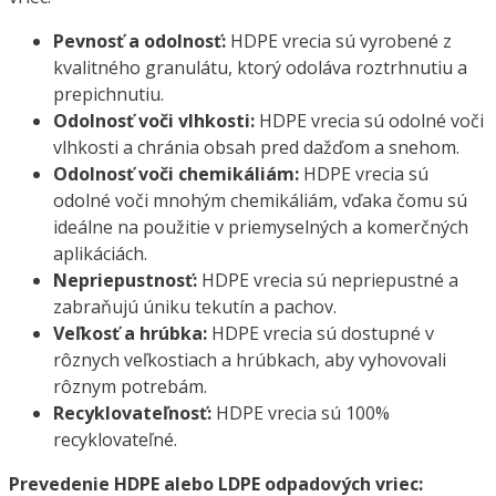
Pevnosť a odolnosť:
HDPE vrecia sú vyrobené z
kvalitného granulátu, ktorý odoláva roztrhnutiu a
prepichnutiu.
Odolnosť voči vlhkosti:
HDPE vrecia sú odolné voči
vlhkosti a chránia obsah pred dažďom a snehom.
Odolnosť voči chemikáliám:
HDPE vrecia sú
odolné voči mnohým chemikáliám, vďaka čomu sú
ideálne na použitie v priemyselných a komerčných
aplikáciách.
Nepriepustnosť:
HDPE vrecia sú nepriepustné a
zabraňujú úniku tekutín a pachov.
Veľkosť a hrúbka:
HDPE vrecia sú dostupné v
rôznych veľkostiach a hrúbkach, aby vyhovovali
rôznym potrebám.
Recyklovateľnosť:
HDPE vrecia sú 100%
recyklovateľné.
Prevedenie HDPE alebo LDPE odpadových vriec: