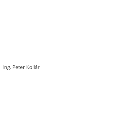
Ing. Peter Kollár
kollar@novplasta.sk
+421 907 739 999