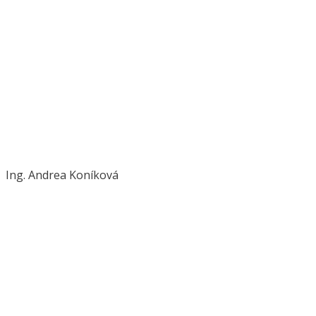
Ing. Andrea Koníková
konikova@novplasta.sk
+421 911 732 717