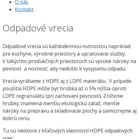
O nás
Kontakt
Odpadové vrecia
Odpadové vrecia sú každodennou nutnosťou napríklad
pre kuchyne, výrobné priestory a upratovacie služby.
V takýchto produkčných priestoroch sú vysoké nároky na
pevnosť a nosnosť, aby nedošlo k vysypaniu odpadu.
Vrecia vyrábame z HDPE aj z LDPE materiálu. V prípade
použitia HDPE môže byť hrúbka až o 5% nižšia oproti
LDPE regranulátu (pri zachovaní pevnosti). Zníženie
hrúbky znamená menšiu ekologickú záťaž, menšie
nároky na prepravu a skladovacie plochy a samozrejme aj
dobrú cenu.
Tu sú niektoré z kľúčových vlastností HDPE odpadových
vriec: