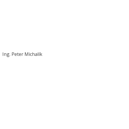
Ing. Peter Michalík
michalik@novplasta.sk
+421 902 288 017