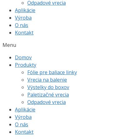
Odpadové vrecia
Aplikácie
Výroba
O nás
Kontakt
Menu
Domov
Produkty
Fólie pre baliace linky
Vrecia na balenie
Výstelky do boxov
Paletizačné vrecia
Odpadové vrecia
Aplikácie
Výroba
O nás
Kontakt