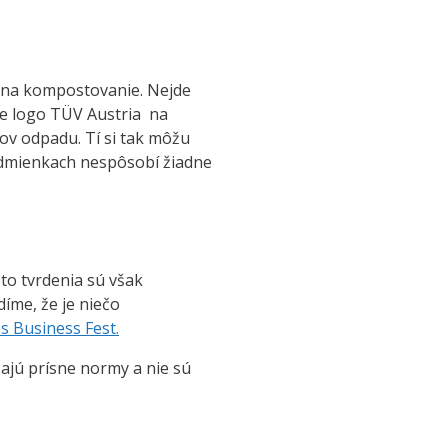
é na kompostovanie. Nejde
ete logo TÜV Austria na
ľov odpadu. Tí si tak môžu
podmienkach nespôsobí žiadne
eto tvrdenia sú však
íme, že je niečo
s Business Fest.
ajú prísne normy a nie sú