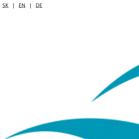
SK
|
EN
|
DE