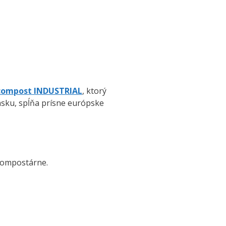
compost INDUSTRIAL
, ktorý
ensku, spĺňa prísne európske
kompostárne.