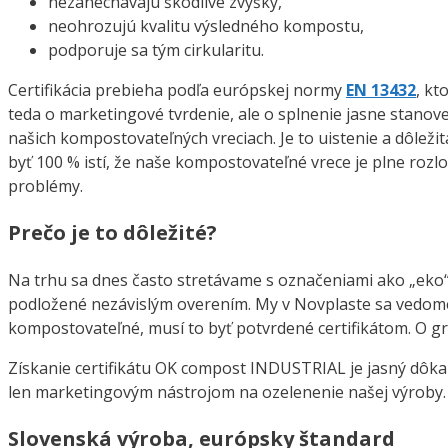
nezanechávajú škodlivé zvyšky,
neohrozujú kvalitu výsledného kompostu,
podporuje sa tým cirkularitu.
Certifikácia prebieha podľa európskej normy
EN 13432
, kt
teda o marketingové tvrdenie, ale o splnenie jasne stanove
našich kompostovateľných vreciach. Je to uistenie a dôležit
byť 100 % istí, že naše kompostovateľné vrece je plne ro
problémy.
Prečo je to dôležité?
Na trhu sa dnes často stretávame s označeniami ako „eko“, 
podložené nezávislým overením. My v Novplaste sa vedome
kompostovateľné, musí to byť potvrdené certifikátom. O 
Získanie certifikátu OK compost INDUSTRIAL je jasný dôka
len marketingovým nástrojom na ozelenenie našej výroby.
Slovenská výroba, európsky štandard