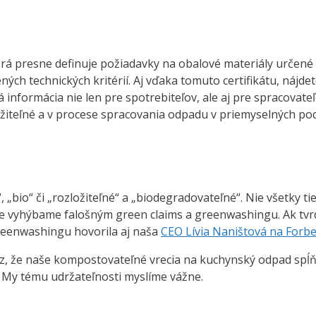
orá presne definuje požiadavky na obalové materiály určen
ných technických kritérií. Aj vďaka tomuto certifikátu, nájd
á informácia nie len pre spotrebiteľov, ale aj pre spracovate
zložiteľné a v procese spracovania odpadu v priemyselných 
„bio“ či „rozložiteľné“ a „biodegradovateľné“. Nie všetky ti
 vyhýbame falošným green claims a greenwashingu. Ak tvrd
greenwashingu hovorila aj naša
CEO Lívia Naništová na Forbe
z, že naše kompostovateľné vrecia na kuchynský odpad spĺň
 My tému udržateľnosti myslíme vážne.